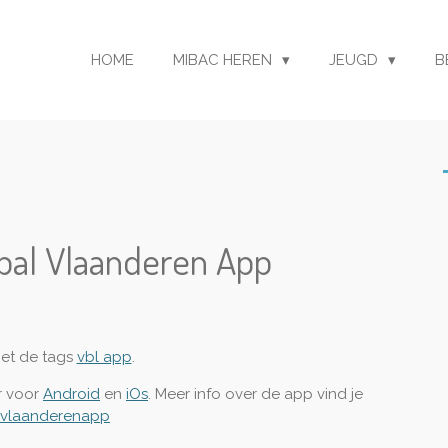
HOME
MIBAC HEREN
JEUGD
B
bal Vlaanderen App
et de tags
vbl app
.
r voor
Android
en
iOs
. Meer info over de app vind je
lvlaanderenapp