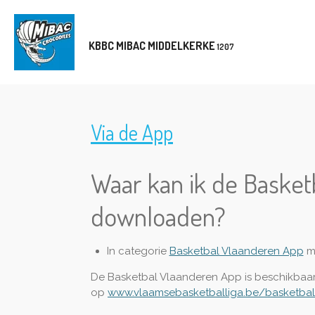
Ga
direct
KBBC MIBAC MIDDELKERKE
naar
1207
de
hoofdinhoud
Via de App
Waar kan ik de Basket
downloaden?
In categorie
Basketbal Vlaanderen App
m
De Basketbal Vlaanderen App is beschikbaa
op
www.vlaamsebasketballiga.be/basketba